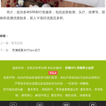
简介：提供多种SPA和疗愈服务，包括皮肤检测、头疗、按摩等。团
购和直播优惠较多，新人卡项目优惠且多样。
标签：
上一篇：暂无信息
下一篇：
梵澜观夏水疗Spa·足疗
版权所有：济南后舍养生网 本站关键词：
济南SPA
济南男士会所
51La
免责声明：站内内容如有侵权请与我们联系，本站不承担由此引起的法律责任。
严禁发布违法违规以及低俗的言论内容，一经发现一律删除。
您可能还感兴趣： ·
夏至养生：借助阳气，享受健康繁盛之时
·
夏至养生：享用食
物，调理身心，解读中医之
·
夏至养生：顺应自然，保健有道