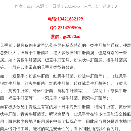
作者：aqi 来源： 日期：2026-8-6 人气：
9
评论：
0
电话:13421632199
QQ:2714208506
微信：gs2020xd
见手青，是具备伤变后呈湛蓝色显色反应特点的一类牛肝菌的通称，种群
总数巨大，归属于牛肝菌科，绝大多数归到牛肝菌属，也是有别的一些
属。如：黄柄牛肝菌属、绒盖牛肝菌属、粉末状牛肝菌属、橙牛肝菌属
等。一般在云南常说的见手青类型较普遍。
如：（粉见手：粉盖牛肝菌、红脚牛肝菌、粉被牛肝菌等）。（红见手：
猩红牛肝菌、红火牛肝菌、红脚牛肝菌、砖红绒盖牛肝菌等）。（黄见
手：黄褐牛肝菌、绮丽牛肝菌、黄柄牛肝菌等）。（黑见手：茶褐牛肝
菌、褐盖牛肝菌等）。（紫见手：紫牛肝菌、櫈紫牛肝菌等）。
而有极少数见手青也是有害的如：日本海氏牛肝菌、细网牛肝菌、黄粉末
状牛肝菌、青黄牛肝菌等。听说也是有一些见手青在许多地区能安全性服
用，而在极少数地区服用后有中毒了状况产生，因此应当最好是以本地吃
菌风俗习惯主导。能吃的就是安全性的，看不到服用的以不食为好。