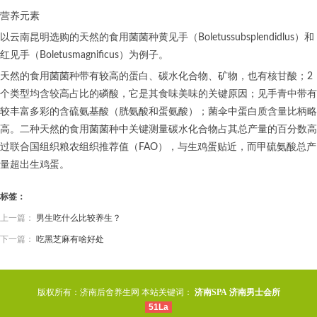
营养元素
以云南昆明选购的天然的食用菌菌种黄见手（Boletussubsplendidlus）和
红见手（Boletusmagnificus）为例子。
天然的食用菌菌种带有较高的蛋白、碳水化合物、矿物，也有核甘酸；2
个类型均含较高占比的磷酸，它是其食味美味的关键原因；见手青中带有
较丰富多彩的含硫氨基酸（胱氨酸和蛋氨酸）；菌伞中蛋白质含量比柄略
高。二种天然的食用菌菌种中关键测量碳水化合物占其总产量的百分数高
过联合国组织粮农组织推荐值（FAO），与生鸡蛋贴近，而甲硫氨酸总产
量超出生鸡蛋。
标签：
上一篇：
男生吃什么比较养生？
下一篇：
吃黑芝麻有啥好处
版权所有：济南后舍养生网 本站关键词：
济南SPA
济南男士会所
51La