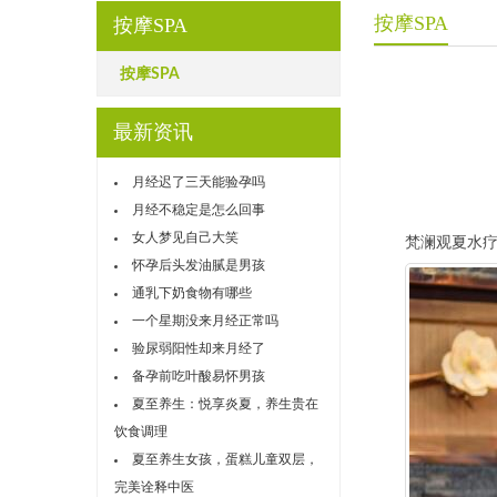
按摩SPA
按摩SPA
按摩SPA
最新资讯
月经迟了三天能验孕吗
月经不稳定是怎么回事
女人梦见自己大笑
梵澜观夏水疗S
怀孕后头发油腻是男孩
通乳下奶食物有哪些
一个星期没来月经正常吗
验尿弱阳性却来月经了
备孕前吃叶酸易怀男孩
夏至养生：悦享炎夏，养生贵在
饮食调理
夏至养生女孩，蛋糕儿童双层，
完美诠释中医