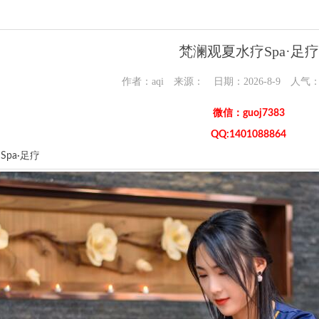
梵澜观夏水疗Spa·足疗
作者：aqi 来源： 日期：2026-8-9 人气
微信：guoj7383
QQ:1401088864
pa·足疗