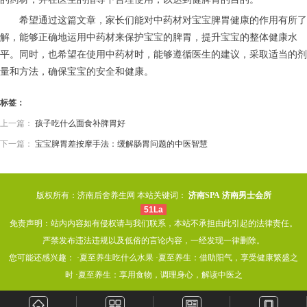
希望通过这篇文章，家长们能对中药材对宝宝脾胃健康的作用有所了
解，能够正确地运用中药材来保护宝宝的脾胃，提升宝宝的整体健康水
平。同时，也希望在使用中药材时，能够遵循医生的建议，采取适当的剂
量和方法，确保宝宝的安全和健康。
标签：
上一篇：
孩子吃什么面食补脾胃好
下一篇：
宝宝脾胃差按摩手法：缓解肠胃问题的中医智慧
版权所有：济南后舍养生网 本站关键词：
济南SPA
济南男士会所
51La
免责声明：站内内容如有侵权请与我们联系，本站不承担由此引起的法律责任。
严禁发布违法违规以及低俗的言论内容，一经发现一律删除。
您可能还感兴趣： ·
夏至养生吃什么水果
·
夏至养生：借助阳气，享受健康繁盛之
时
·
夏至养生：享用食物，调理身心，解读中医之