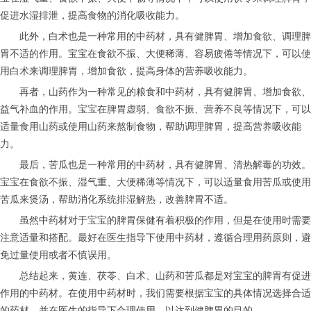
促进水湿排泄，提高食物的消化吸收能力。
此外，白术也是一种常用的中药材，具有健脾胃、增加食欲、调理脾
胃不适的作用。宝宝在食欲不振、大便稀薄、容易疲倦等情况下，可以使
用白术来调理脾胃，增加食欲，提高身体的营养吸收能力。
再者，山药作为一种常见的粮食和中药材，具有健脾胃、增加食欲、
益气补血的作用。宝宝在脾胃虚弱、食欲不振、营养不良等情况下，可以
适量食用山药或使用山药来熬制食物，帮助调理脾胃，提高营养吸收能
力。
最后，苦瓜也是一种常用的中药材，具有健脾胃、清热解毒的功效。
宝宝在食欲不振、湿气重、大便稀薄等情况下，可以适量食用苦瓜或使用
苦瓜来煲汤，帮助消化系统排湿解热，改善脾胃不适。
虽然中药材对于宝宝的脾胃保健有着积极的作用，但是在使用时需要
注意适量和搭配。最好在医生指导下使用中药材，遵循合理用药原则，避
免过量使用或者不慎误用。
总结起来，黄连、茯苓、白术、山药和苦瓜都是对宝宝的脾胃有促进
作用的中药材。在使用中药材时，我们需要根据宝宝的具体情况选择合适
的药材，并在医生的指导下合理使用，以达到健脾胃的目的。