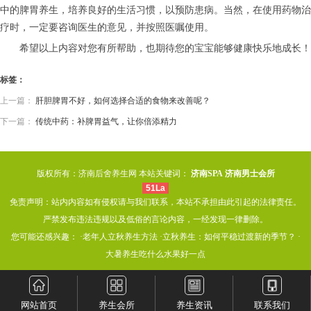
中的脾胃养生，培养良好的生活习惯，以预防患病。当然，在使用药物治
疗时，一定要咨询医生的意见，并按照医嘱使用。
希望以上内容对您有所帮助，也期待您的宝宝能够健康快乐地成长！
标签：
上一篇：
肝胆脾胃不好，如何选择合适的食物来改善呢？
下一篇：
传统中药：补脾胃益气，让你倍添精力
版权所有：济南后舍养生网 本站关键词：
济南SPA
济南男士会所
51La
免责声明：站内内容如有侵权请与我们联系，本站不承担由此引起的法律责任。
严禁发布违法违规以及低俗的言论内容，一经发现一律删除。
您可能还感兴趣： ·
老年人立秋养生方法
·
立秋养生：如何平稳过渡新的季节？
·
大暑养生吃什么水果好一点
网站首页
养生会所
养生资讯
联系我们