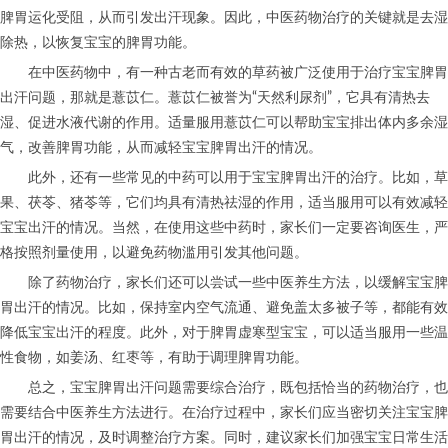
脾胃运化受阻，从而引发出汗现象。因此，中医药物治疗的关键就是去湿
除热，以恢复宝宝的脾胃功能。
在中医药物中，有一种古老而有效的草药被广泛使用于治疗宝宝脾胃
出汗问题，那就是薏苡仁。薏苡仁被誉为“天然利尿剂”，它具有清热去
湿、促进水液代谢的作用。适量服用薏苡仁可以帮助宝宝排出体内多余湿
气，改善脾胃功能，从而减轻宝宝脾胃出汗的情况。
此外，还有一些常见的中药可以用于宝宝脾胃出汗的治疗。比如，草
果、茯苓、猪苓等，它们均具有清热祛湿的作用，适当服用可以有效减轻
宝宝出汗的情况。当然，在使用这些中药时，家长们一定要咨询医生，严
格按照剂量使用，以避免药物滥用引发其他问题。
除了药物治疗，家长们还可以尝试一些中医养生方法，以缓解宝宝脾
胃出汗的情况。比如，保持室内空气流通、避免盖太多被子等，都能有效
降低宝宝出汗的程度。此外，对于脾胃虚寒型宝宝，可以适当服用一些温
性食物，如姜汤、红枣等，有助于调理脾胃功能。
总之，宝宝脾胃出汗问题需要综合治疗，既包括恰当的药物治疗，也
需要结合中医养生方法进行。在治疗过程中，家长们应当密切关注宝宝脾
胃出汗的情况，及时调整治疗方案。同时，建议家长们加强宝宝日常生活