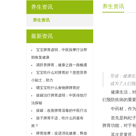
养生资讯
养生资讯
养生资讯
最新资讯
宝宝脾胃虚弱，中医按摩疗法帮
助恢复健康
调肝养脾胃，健康之路一路畅通
宝宝吃什么对脾胃好？悠悠营养
导读：健康生
小贴士，助力
成为了人们预
嗯宝宝吃什么食物脾脾胃好
健康生活，对于
拔罐治疗脾胃虚弱：中医传统疗
们预防疾病的重
法探秘
中药材，作为中
拔罐：改善脾胃湿毒的中医疗法
首先是枸杞子。
孩子脾胃不适，吃什么药最有
脾胃功能，对于
效？
脾胃按摩：促进消化健康，释放
其次是黄芪。黄