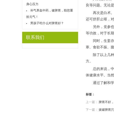
身心压力
良等问题。无论
补气养血中药，健脾胃，助您重
再次是白术。白
拾元气！
还可舒肝止呕，
男孩子吃什么对脾胃好？
另外，党参也是
等功效，对于长
联系我们
同时，生姜亦是
寒、食欲不振、
除了以上几种常
方。
总的来说，中药
体健康水平。当
通过了解和学习
标签：
上一篇：
脾胃不好，
下一篇：
拔罐脾胃穴