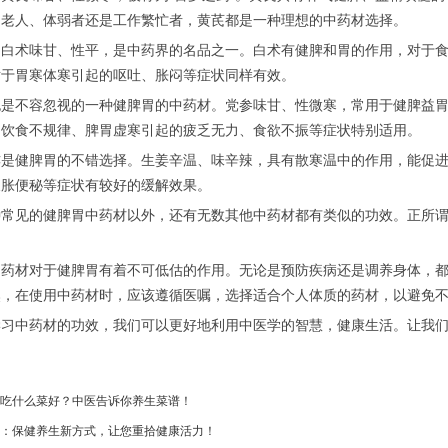
是老人、体弱者还是工作繁忙者，黄芪都是一种理想的中药材选择。
术味甘、性平，是中药界的名品之一。白术有健脾和胃的作用，对于食
对于胃寒体寒引起的呕吐、胀闷等症状同样有效。
不容忽视的一种健脾胃的中药材。党参味甘、性微寒，常用于健脾益胃
期饮食不规律、脾胃虚寒引起的疲乏无力、食欲不振等症状特别适用。
健脾胃的不错选择。生姜辛温、味辛辣，具有散寒温中的作用，能促进
腹胀便秘等症状有较好的缓解效果。
见的健脾胃中药材以外，还有无数其他中药材都有类似的功效。正所谓“
材对于健脾胃有着不可低估的作用。无论是预防疾病还是调养身体，都
然，在使用中药材时，应该遵循医嘱，选择适合个人体质的药材，以避免
中药材的功效，我们可以更好地利用中医学的智慧，健康生活。让我们
吃什么菜好？中医告诉你养生菜谱！
：保健养生新方式，让您重拾健康活力！