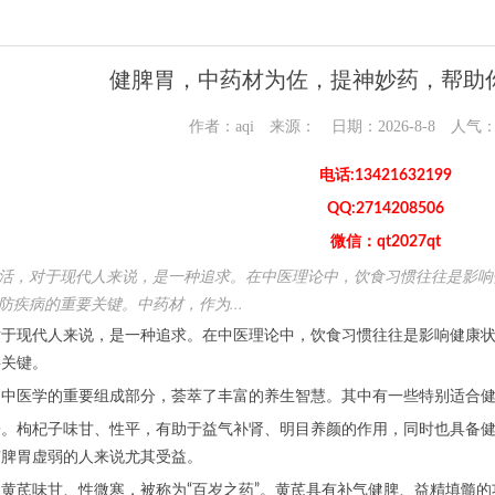
健脾胃，中药材为佐，提神妙药，帮助
作者：aqi 来源： 日期：2026-8-8 人气
电话:13421632199
QQ:2714208506
微信：qt2027qt
活，对于现代人来说，是一种追求。在中医理论中，饮食习惯往往是影响
防疾病的重要关键。中药材，作为...
现代人来说，是一种追求。在中医理论中，饮食习惯往往是影响健康状
要关键。
医学的重要组成部分，荟萃了丰富的养生智慧。其中有一些特别适合健
枸杞子味甘、性平，有助于益气补肾、明目养颜的作用，同时也具备健
有脾胃虚弱的人来说尤其受益。
芪味甘、性微寒，被称为“百岁之药”。黄芪具有补气健脾、益精填髓的