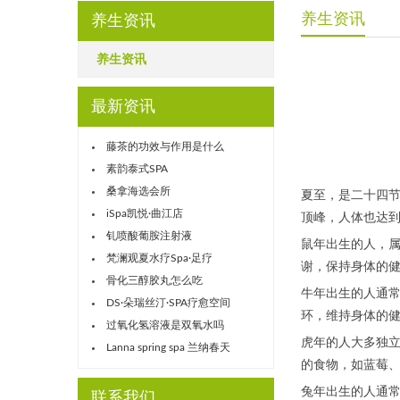
养生资讯
养生资讯
养生资讯
最新资讯
藤茶的功效与作用是什么
素韵泰式SPA
桑拿海选会所
夏至，是二十四
iSpa凯悦·曲江店
顶峰，人体也达
钆喷酸葡胺注射液
鼠年出生的人，
梵澜观夏水疗Spa·足疗
谢，保持身体的
骨化三醇胶丸怎么吃
牛年出生的人通
DS·朵瑞丝汀·SPA疗愈空间
环，维持身体的
过氧化氢溶液是双氧水吗
虎年的人大多独
Lanna spring spa 兰纳春天
的食物，如蓝莓
兔年出生的人通
联系我们