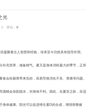
之光
：
6
评论：
0
古语凝聚着古人智慧和经验，传承至今仍然具有指导作用。
充分补充营养，储备精气。夏天是身体消耗最大的季节，正所
饮暴食会给肠胃带来负担，容易导致消化不良、胃痛等问题。
，而酒精会加剧脱水，对身体不利。因此，在夏至之际，应适
利于身体健康。阳光可以促进维生素D的合成，增强骨骼健