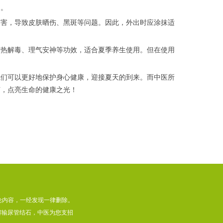
力。
伤害，导致皮肤晒伤、黑斑等问题。因此，外出时应涂抹适
清热解毒、理气安神等功效，适合夏季养生使用。但在使用
我们可以更好地保护身心健康，迎接夏天的到来。而中医所
节，点亮生命的健康之光！
论内容，一经发现一律删除。
解输尿管结石，中医为您支招