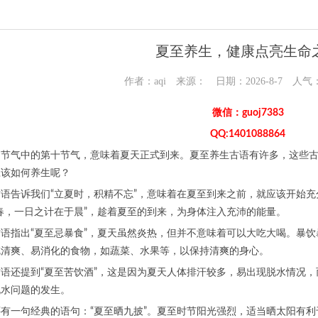
夏至养生，健康点亮生命
作者：aqi 来源： 日期：2026-8-7 人气
微信：guoj7383
QQ:1401088864
四节气中的第十节气，意味着夏天正式到来。夏至养生古语有许多，这些
应该如何养生呢？
语告诉我们“立夏时，积精不忘”，意味着在夏至到来之前，就应该开始
春，一日之计在于晨”，趁着夏至的到来，为身体注入充沛的能量。
语指出“夏至忌暴食”，夏天虽然炎热，但并不意味着可以大吃大喝。暴
吃清爽、易消化的食物，如蔬菜、水果等，以保持清爽的身心。
语还提到“夏至苦饮酒”，这是因为夏天人体排汗较多，易出现脱水情况
脱水问题的发生。
有一句经典的语句：“夏至晒九披”。夏至时节阳光强烈，适当晒太阳有