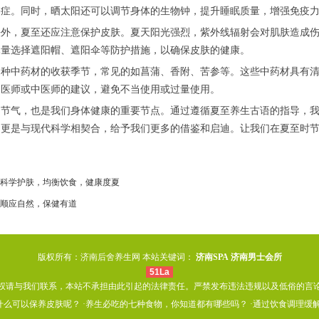
松症。同时，晒太阳还可以调节身体的生物钟，提升睡眠质量，增强免疫
法外，夏至还应注意保护皮肤。夏天阳光强烈，紫外线辐射会对肌肤造成
尽量选择遮阳帽、遮阳伞等防护措施，以确保皮肤的健康。
多种中药材的收获季节，常见的如菖蒲、香附、苦参等。这些中药材具有
询医师或中医师的建议，避免不当使用或过量使用。
的节气，也是我们身体健康的重要节点。通过遵循夏至养生古语的指导，
，更是与现代科学相契合，给予我们更多的借鉴和启迪。让我们在夏至时
科学护肤，均衡饮食，健康度夏
顺应自然，保健有道
版权所有：济南后舍养生网 本站关键词：
济南SPA
济南男士会所
51La
权请与我们联系，本站不承担由此引起的法律责任。严禁发布违法违规以及低俗的言
什么可以保养皮肤呢？
·
养生必吃的七种食物，你知道都有哪些吗？
·
通过饮食调理缓