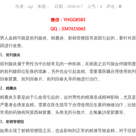
作者：aqi 来源： 日期：2026-8-7 人气：
4
评论：
0
微信：YHGG8583
QQ：3347615065
男人血精可能是前列腺炎、精囊炎、射精管梗阻等原因引起的，要针对原
因进行改善。
1、前列腺炎
前列腺炎属于男性当中比较常见的一种疾病，在画面之后可能会伴随明显
的前列腺部位坠胀的现象，另外也会引起血精。需要遵医嘱合理使用前列
回春胶囊、前列回春片、前列回春丸等药物进行治疗。
2、精囊炎
精囊炎主要是由于心血管引起的，会对男性的精液造成精神影响，尤其是
严重者会诱发血精。需要在医生指导下合理使用抗生素药物做治疗，比较
常用的药物有阿莫西林胶囊、头孢克肟分散片、左氧氟沙星胶囊等。
3、射精管梗阻
如果出现了射精管梗阻之后，也会影响到正常的精液导致血精，对于症状