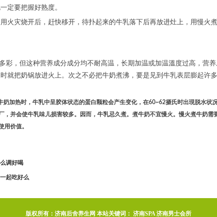
此一定要把握好熟度。
，用火灾烧开后，赶快移开，待扑起来的牛乳落下后再放进灶上，用慢火煮
富多彩，但这种营养成分成分均不耐高温，长期加温或加温溫度过高，营
旺时就把奶锅放进火上。次之不必把牛奶煮沸，要是见到牛乳表层膨起许
。牛奶加热时，牛乳中呈胶体状态的蛋白颗粒会产生变化，在60~62摄氏时出現脱水状
厂，并会使牛乳味儿损害较多。因而，牛乳忌久煮。煮牛奶不宜慢火。慢火煮牛奶需
使用价值。
么调好喝
一起吃好么
版权所有：济南后舍养生网 本站关键词：
济南SPA
济南男士会所