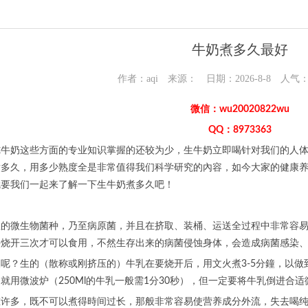
牛奶煮多久最好
作者：aqi 来源： 日期：2026-8-8 人气
微信：wu20020822wu
QQ：8973363
纯牛奶这些方面的专业知识掌握的还较为少，生牛奶立即喝针对我们的人
煮多久，用多少熟度全是非常值得我们科学研究的內容，如今大家的健康
就要我们一起来了解一下生牛奶煮多久吧！
数的微生物菌种，乃至病原菌，并且在挤取、装桶、运送全过程中非常容
要烧开三次才可以食用，不然生存出来的病菌侵蚀身体，会造成病菌感染
呢？生的（散称或刚挤压的）牛乳在要烧开后，用文火煮3-5分鐘，以
就用微波炉（250Ml的牛乳一般需1分30秒），但一定要将牛乳倒进合
重许多，既不可以煮得時间过长，那般非常容易使营养成分外流，失去喝