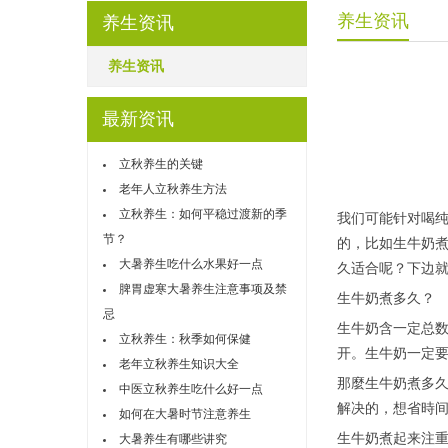
养生资讯
养生资讯
养生资讯
最新资讯
立秋养生的关键
老年人立秋养生方法
立秋养生：如何平稳过渡新的季
我们可能针对喝
节？
的，比如生牛奶
大暑养生吃什么水果好一点
久适合呢？下边
脾胃虚寒大暑养生注意事项及禁
生牛奶煮多久？
忌
生牛奶含一定总
立秋养生：秋季如何保健
开。生牛奶一定
老年立秋养生知识大全
那麼生牛奶煮多久
中医立秋养生吃什么好一点
解决的，想省時间
如何在大暑时节注意养生
生牛奶煮起来注
大暑养生有哪些讲究