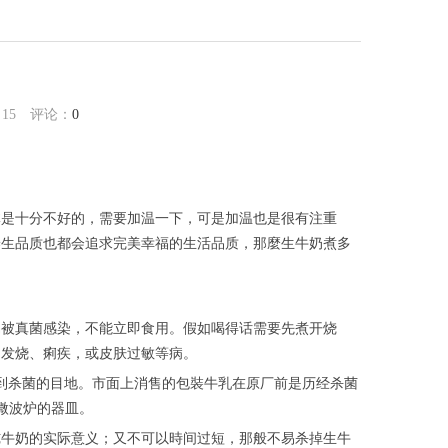
：
15
评论：
0
体是十分不好的，需要加温一下，可是加温也是很有注重
养生品质也都会追求完美幸福的生活品质，那麼生牛奶煮多
易被真菌感染，不能立即食用。假如喝得话需要先煮开烧
、发烧、痢疾，或皮肤过敏等病。
做到杀菌的目地。市面上消售的包裝牛乳在原厂前是历经杀菌
适微波炉的器皿。
纯牛奶的实际意义；又不可以時间过短，那般不易杀掉生牛