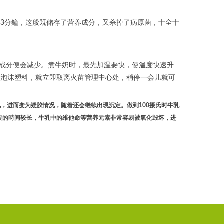
3分鐘，这般既储存了营养成分，又杀掉了病原菌，十全十
养成分便会减少。煮牛奶时，最先加温要快，使溫度快速升
多泡沫塑料，就立即取离火苗管理中心处，稍停一会儿就可
况，进而变为疑胶情况，随着还会继续出現沉定。做到100摄氏时牛乳
要的時间较长，牛乳中的维他命等营养元素非常容易被氧化毁坏，进