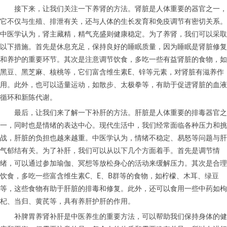
接下来，让我们关注一下养肾的方法。肾脏是人体重要的器官之一，
它不仅与生殖、排泄有关，还与人体的生长发育和免疫调节有密切关系。
中医学认为，肾主藏精，精气充盛则健康稳定。为了养肾，我们可以采取
以下措施。首先是休息充足，保持良好的睡眠质量，因为睡眠是肾脏修复
和养护的重要环节。其次是注意调节饮食，多吃一些有益肾脏的食物，如
黑豆、黑芝麻、核桃等，它们富含维生素E、锌等元素，对肾脏有滋养作
用。此外，也可以适量运动，如散步、太极拳等，有助于促进肾脏的血液
循环和新陈代谢。
最后，让我们来了解一下补肝的方法。肝脏是人体重要的排毒器官之
一，同时也是情绪的表达中心。现代生活中，我们经常面临各种压力和挑
战，肝脏的负担也越来越重。中医学认为，情绪不稳定、易怒等问题与肝
气郁结有关。为了补肝，我们可以从以下几个方面着手。首先是调节情
绪，可以通过参加瑜伽、冥想等放松身心的活动来缓解压力。其次是合理
饮食，多吃一些富含维生素C、E、B群等的食物，如柠檬、木耳、绿豆
等，这些食物有助于肝脏的排毒和修复。此外，还可以食用一些中药如枸
杞、当归、黄芪等，具有养肝护肝的作用。
补脾胃养肾补肝是中医养生的重要方法，可以帮助我们保持身体的健