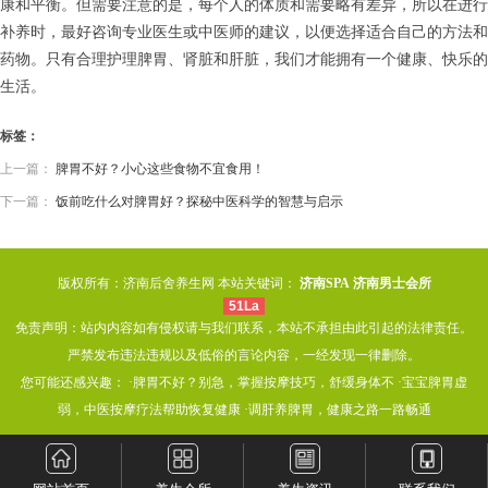
康和平衡。但需要注意的是，每个人的体质和需要略有差异，所以在进行
补养时，最好咨询专业医生或中医师的建议，以便选择适合自己的方法和
药物。只有合理护理脾胃、肾脏和肝脏，我们才能拥有一个健康、快乐的
生活。
标签：
上一篇：
脾胃不好？小心这些食物不宜食用！
下一篇：
饭前吃什么对脾胃好？探秘中医科学的智慧与启示
版权所有：济南后舍养生网 本站关键词：
济南SPA
济南男士会所
51La
免责声明：站内内容如有侵权请与我们联系，本站不承担由此引起的法律责任。
严禁发布违法违规以及低俗的言论内容，一经发现一律删除。
您可能还感兴趣： ·
脾胃不好？别急，掌握按摩技巧，舒缓身体不
·
宝宝脾胃虚
弱，中医按摩疗法帮助恢复健康
·
调肝养脾胃，健康之路一路畅通