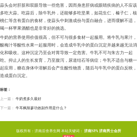
蒜头会对肝脏和双眼导致一些危害，因而身患肝病或眼睛疾病的人不应该
多吃大蒜。吃蒜后，除牛乳外，还能够多吃坚果，如花生仁，榛子仁，核
桃仁等含有蛋白的食材，使蒜头中刺激成份与蛋白融合，进而缓解不适，
喝一杯苹果酒醋也是非常好的挑选。
牛奶的营养使用价值很高，但不可与很多食材一起服用。将牛乳与果汁，
酸梅汁等酸性水果一起服用时，会造成牛乳中的蛋白沉定并越来越无法消
化和吸收。这种沉淀乃至会对胃导致一定危害。牛乳不可与朱古力一起
吃。抑止人的生长发育，乃至腹泻，尿道结石等病症；牛乳不适合与糖一
起应用，糖在身体中溶解后会产生酸性物质，随后与牛乳中的蛋白反映，
造成蛋白沉定。
标签：
上一篇：
牛奶煮多久最好
下一篇：
牛耳枫辣蓼功效副作用是什么？
版权所有：济南后舍养生网 本站关键词：
济南SPA
济南男士会所