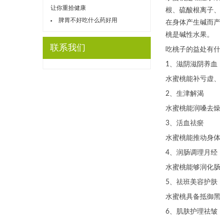
让你重拾健康
根、硫酸根离子
脾胃不好吃什么药好用
在身体产生碱而
桃是碱性水果。
联系我们
吃桃子的益处有
1、滋阴滋阴养血
水蜜桃能补亏虚
2、生津解渴
水蜜桃能润嗓去
3、活血祛瘀
水蜜桃能推动身
4、润肠调理月经
水蜜桃能够润化
5、祛班美容护肤
水蜜桃具备抵御
6、肌肤护理祛皱