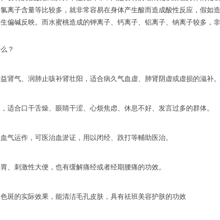
、氯离子含量等比较多，就非常容易在身体产生酸而造成酸性反应，假如
产生偏碱反映。而水蜜桃造成的钾离子、钙离子、铝离子、钠离子较多，
什么？
、益肾气、润肺止咳补肾壮阳，适合病久气血虚、肺肾阴虚或虚损的滋补
燥，适合口干舌燥、眼睛干涩、心烦焦虑、休息不好、发言过多的群体。
体血气运作，可医治血淤证，用以闭经、跌打等輔助医治。
肠胃、刺激性大便，也有缓解痛经或者经期腰痛的功效。
黑色斑的实际效果，能清洁毛孔皮肤，具有祛班美容护肤的功效