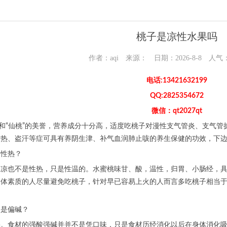
桃子是凉性水果吗
作者：aqi 来源： 日期：2026-8-8 人气
电话:13421632199
QQ:2825354672
微信：qt2027qt
”和“仙桃”的美誉，营养成分十分高，适度吃桃子对漫性支气管炎、支气
发热、盗汗等症可具有养阴生津、补气血润肺止咳的养生保健的功效，下
是性热？
性凉也不是性热，只是性温的。水蜜桃味甘、酸，温性，归胃、小肠经，
体素质的人尽量避免吃桃子，针对早已容易上火的人而言多吃桃子相当于
還是偏碱？
果。食材的强酸强碱并并不是凭口味，只是食材历经消化以后在身体消化