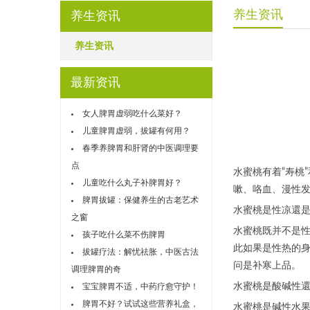
养生资讯
养生资讯
养生资讯
最新资讯
女人脾胃虚弱吃什么菜好？
儿童脾胃虚弱，拔罐有何用？
春季养脾胃和肝肾的中医调理要
点
水蜜桃有着“寿桃
儿童吃什么丸子补脾胃好？
嗽、咯血、漫性
脾胃拔罐：保健养生的古老艺术
水蜜桃是性凉還
之窗
水蜜桃既并不是
孩子吃什么菜不伤脾胃
此如果是性热的身
拔罐疗法：解忧祛胀，中医古法
问是补寒上品。
调理脾胃的奇
水蜜桃是酸碱性
宝宝脾胃不适，中药疗愈守护！
脾胃不好？试试这些营养礼盒，
水蜜桃是碱性水