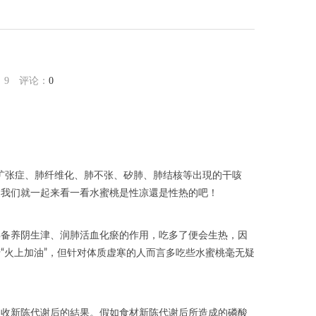
：
9
评论：
0
管扩张症、肺纤维化、肺不张、矽肺、肺结核等出現的干咳
边我们就一起来看一看水蜜桃是性凉還是性热的吧！
具备养阴生津、润肺活血化瘀的作用，吃多了便会生热，因
“火上加油”，但针对体质虚寒的人而言多吃些水蜜桃毫无疑
吸收新陈代谢后的結果。假如食材新陈代谢后所造成的磷酸