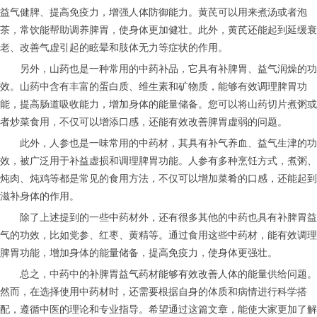
益气健脾、提高免疫力，增强人体防御能力。黄芪可以用来煮汤或者泡
茶，常饮能帮助调养脾胃，使身体更加健壮。此外，黄芪还能起到延缓衰
老、改善气虚引起的眩晕和肢体无力等症状的作用。
另外，山药也是一种常用的中药补品，它具有补脾胃、益气润燥的功
效。山药中含有丰富的蛋白质、维生素和矿物质，能够有效调理脾胃功
能，提高肠道吸收能力，增加身体的能量储备。您可以将山药切片煮粥或
者炒菜食用，不仅可以增添口感，还能有效改善脾胃虚弱的问题。
此外，人参也是一味常用的中药材，其具有补气养血、益气生津的功
效，被广泛用于补益虚损和调理脾胃功能。人参有多种烹饪方式，煮粥、
炖肉、炖鸡等都是常见的食用方法，不仅可以增加菜肴的口感，还能起到
滋补身体的作用。
除了上述提到的一些中药材外，还有很多其他的中药也具有补脾胃益
气的功效，比如党参、红枣、黄精等。通过食用这些中药材，能有效调理
脾胃功能，增加身体的能量储备，提高免疫力，使身体更强壮。
总之，中药中的补脾胃益气药材能够有效改善人体的能量供给问题。
然而，在选择使用中药材时，还需要根据自身的体质和病情进行科学搭
配，遵循中医的理论和专业指导。希望通过这篇文章，能使大家更加了解