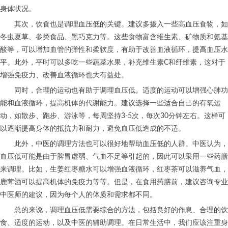
身体状况。
其次，饮食也是调理血压低的关键。建议多摄入一些高血压食物，如
冬虫夏草、参类食品、黑巧克力等。这些食物富含维生素、矿物质和氨基
酸等，可以增加血管的弹性和柔软度，有助于改善血液循环，提高血压水
平。此外，平时可以多吃一些蔬菜水果，补充维生素C和纤维素，这对于
增强免疫力、改善血液循环也大有益处。
同时，合理的运动也有助于调理血压低。适度的运动可以增强心肺功
能和血液循环，提高机体的代谢能力。建议选择一些适合自己的有氧运
动，如散步、跑步、游泳等，每周坚持3-5次，每次30分钟左右。这样可
以逐渐提高身体的抵抗力和耐力，避免血压低造成的不适。
此外，中医的调理方法也可以很好地帮助血压低的人群。中医认为，
血压低可能是由于脾胃虚弱、气血不足等引起的，因此可以采用一些药膳
来调理。比如，生姜红枣糖水可以增强血液循环，红枣茶可以滋养气血，
鹿茸酒可以提高机体的免疫力等等。但是，在食用药膳前，建议咨询专业
中医师的建议，因为每个人的体质和需求都不同。
总的来说，调理血压低需要综合的方法，包括良好的作息、合理的饮
食、适度的运动，以及中医的辅助调理。在日常生活中，我们应该注重身