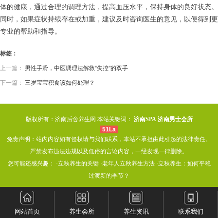
体的健康，通过合理的调理方法，提高血压水平，保持身体的良好状态。
同时，如果症状持续存在或加重，建议及时咨询医生的意见，以便得到更
专业的帮助和指导。
标签：
上一篇：
男性手滑，中医调理法解救“失控”的双手
下一篇：
三岁宝宝积食该如何处理？
版权所有：济南后舍养生网 本站关键词：
济南SPA
济南男士会所
51La
免责声明：站内内容如有侵权请与我们联系，本站不承担由此引起的法律责任。
严禁发布违法违规以及低俗的言论内容，一经发现一律删除。
您可能还感兴趣： ·
立秋养生的关键
·
老年人立秋养生方法
·
立秋养生：如何平稳
过渡新的季节？
网站首页
养生会所
养生资讯
联系我们