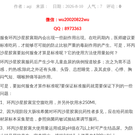
作者：aqi 来源： 日期：2026-8-10 人气：
7
评论：
0
微信：wu20020822wu
QQ：8973363
服食环丙沙星胶襄期内会出现一些副作用出現。在吃药期内，医师建议要
标准吃药，才能够尽可能的防止比较严重的毒副作用的产生。可是，环丙
沙星胶襄要如何服食才算是标准呢？它的使用方法使用量如何？
环丙沙星胶襄服药后产生少年儿童血尿的病例报道较多；次之为胃不适
感，灼热感;除此之外还有头痛、头昏、总想睡觉，及其皮疹、心悸、胸
闷气短、咽喉肿痛等副作用。
可是，要如何服食才算作标准呢?要保证标准服药就需要保证下列的一些
问题：
1、环丙沙星胶襄宜空腹吃用，并另外饮用水250Ml。
2、因为现阶段大肠埃希菌对环丙沙星胶襄抗药性者多见，应在给药前取
材尿标本采集塑造，参照病菌药敏试验結果调节服药。
3、环丙沙星胶襄大使用量运用或尿pH值在7以上时可产生结晶尿。为防