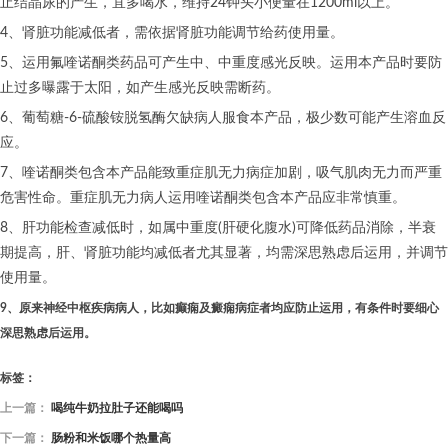
止结晶尿的产生，宜多喝水，维持24钟头小便量在1200ml以上。
4、肾脏功能减低者，需依据肾脏功能调节给药使用量。
5、运用氟喹诺酮类药品可产生中、中重度感光反映。运用本产品时要防
止过多曝露于太阳，如产生感光反映需断药。
6、葡萄糖-6-硫酸铵脱氢酶欠缺病人服食本产品，极少数可能产生溶血反
应。
7、喹诺酮类包含本产品能致重症肌无力病症加剧，吸气肌肉无力而严重
危害性命。重症肌无力病人运用喹诺酮类包含本产品应非常慎重。
8、肝功能检查减低时，如属中重度(肝硬化腹水)可降低药品消除，半衰
期提高，肝、肾脏功能均减低者尤其显著，均需深思熟虑后运用，并调节
使用量。
9、原来神经中枢疾病病人，比如癫痫及癜痫病症者均应防止运用，有条件时要细心
深思熟虑后运用。
标签：
上一篇：
喝纯牛奶拉肚子还能喝吗
下一篇：
肠粉和米饭哪个热量高