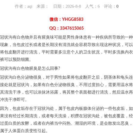
作者：aqi 来源： 日期：2026-8-8 人气：
6
评论：
0
微信：YHGG8583
QQ：3347615065
冠状沟有白色物并且有腥臭味可能是男性身体患有一种疾病所导致的一种
现象，当包皮过长或者是长期没有清洗就会容易导致出现这种状况，可以
将包皮翻开进行清洗，平时需要多注意个人的卫生状况，平时多洗换内衣
裤可以预防细菌。
冠状沟有白色物腥臭是怎么回事?
冠状沟白色分泌物很臭，对于男性如果将包皮翻开之后，阴茎体和龟头连
接处就是冠状沟，如果有白色分泌物很臭，不用过度担心，需要用温水将
其清洗干净，也可以涂抹沐浴露，将其整个表面都进行清洗，然后温水再
冲洗干净即可。
因为，包皮垢存在于冠状沟处，属于包皮内板腺体分泌的一些包皮垢，如
果没有经过长期清洗，或者每天洗澡，积攒在冠状沟处，被包皮覆盖，经
过蛋白质的发酵，或者在内裤当中闷热、潮湿的环境，是会散发出恶臭，
属于人体蛋白质变性引起。