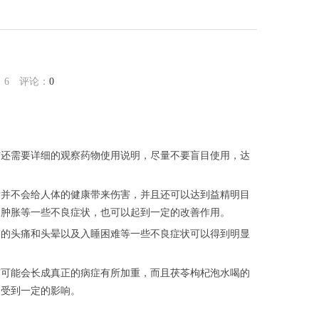
：
6
评论：
0
前还需要详细的观察药物使用说明，尽量不要盲目使用，达
后并不会给人体的健康带来伤害，并且还可以达到益精明目
是肿胀等一些不良症状，也可以起到一定的改善作用。
起的头痛和头晕以及入睡困难等一些不良症状可以得到明显
有可能会长成真正的病症有所加重，而且茯苓枸杞泡水喝的
会受到一定的影响。