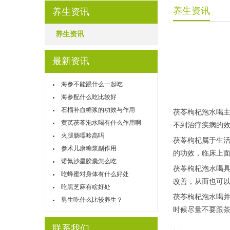
养生资讯
养生资讯
养生资讯
最新资讯
海参不能跟什么一起吃
海参配什么吃比较好
石榴补血糖浆的功效与作用
茯苓枸杞泡水喝
黄芪茯苓泡水喝有什么作用啊
不到治疗疾病的
火腿肠嘌呤高吗
茯苓枸杞属于生
参术儿康糖浆副作用
的功效，临床上
诺氟沙星胶囊怎么吃
茯苓枸杞泡水喝
吃蜂蜜对身体有什么好处
改善，从而也可
吃黑芝麻有啥好处
茯苓枸杞泡水喝
男生吃什么比较养生？
时候尽量不要跟
联系我们