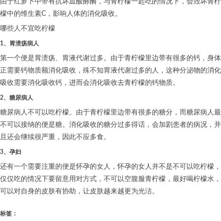
由于红萝卜中带有抗坏血酸酵酶，与青柠檬一起吃的情况下，会毁坏青柠
檬中的维生素C，影响人体的消化吸收。
哪些人不宜吃柠檬
1、胃溃疡病人
第一个便是胃溃疡、胃液代谢过多。由于青柠檬里边带有很多的钙，身体
正需要钙物质额消化吸收，殊不知胃液代谢过多的人，这种分泌物的消化
吸收需要消化吸收钙，进而会消化吸收去青柠檬的钙物质。
2、糖尿病人
糖尿病人不可以吃柠檬。由于青柠檬里边带有很多的糖分，而糖尿病人最
不可以接纳的便是糖。消化吸收的糖分过多得话，会加剧患者的病况，并
且还会继续很严重，因此不应多食。
3、孕妇
还有一个需要注重的便是怀孕的女人，怀孕的女人并不是不可以吃柠檬，
仅仅吃的情况下要留意用对方式，不可以空腹服青柠檬，最好喝柠檬水，
可以对自身的皮肤有协助，让皮肤越来越更为光洁。
标签：