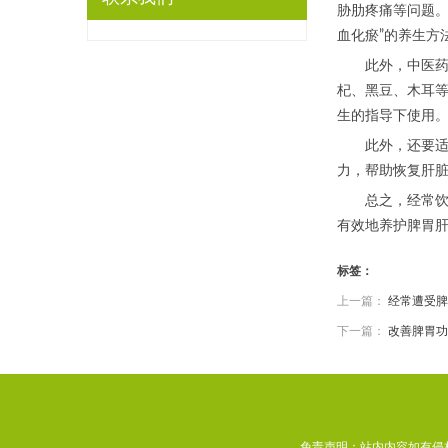
胁肋疼痛等问题。
血化瘀”的养生方
此外，中医药也
杞、黑豆、木耳
生的指导下使用
此外，还要适度
力，帮助恢复肝
总之，经常饮酒
有效地养护脾胃
标签：
上一篇：
经常遭受脾
下一篇：
改善脾胃功
免责声明：站内内容如有侵