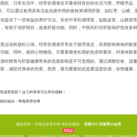
因此，日常生活中，经常饮酒者应尽量保持良好的生活习惯，早睡早起、
法，可以通过食用具有活血化瘀作用的食材来调理肝脏，如红枣、山楂、
提供了一些有益的养护方法。常饮中草药调理茶，如陈皮茶、山楂茶等
等，有助于清肝明目，改善肝脏功能。同时，中医药针对肝脏保护也有多
。
运动和放松心情。经常饮酒者常常处于疲劳状态，容易影响身体的恢复
脏功能。同时，保持心情愉悦、尽量要避免长期的焦虑和紧张，对身体恢
对脾胃与肝脏健康带来的负面影响是不可忽视的。通过调整饮食、适量
肝脏，减轻对身体的伤害。然而，最为重要的还是要适度饮酒，珍惜健康
胃虚寒困扰？这几种青菜可以帮你缓解！
能的秘诀：蜂毒脾胃按摩
版权所有：济南后舍养生网 本站关键词：
济南SPA
济南男士会所
51La
权请与我们联系，本站不承担由此引起的法律责任。严禁发布违法违规以及低俗的言