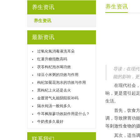
养生资讯
养生资讯
养生资讯
最新资讯
过氧化氢消毒液洗耳朵
红薯升糖指数高吗
茯苓枸杞泡水喝功效
导读：在现代
绿豆小米粥的功效与作用
能的影响，更
枸杞加菊花泡水的功效与作用
在现代社会，酒
黑枸杞上火还是去火
响，更是需引起
金匮肾气丸能阴阳双补吗
生活。
隔水炖汤一般炖多久
首先，饮食方面
牛耳枫辣蓼功效副作用是什么？
调，导致脾胃功
牛奶煮多久最好
等刺激性食物的
其次，适当调理
联系我们