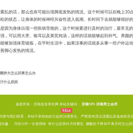
紊乱的话，那么也有可能出现脚底发热的情况。这个时候可以在晚上10
放松的状态，让身体的时候神经兴奋性进入低潮。长时间下去就能够很好
都是因为身体出现一些疾病导致的，这个时候要进行及时的治疗，最常见
加强，可以用大枣、银耳以及黄芪炖汤，这样的话就能够起到补气、养颜
好能够加强体育锻炼，在平时生活中，如果没事的话就多从事一些户外运
改善脚心发热的情况。
圈肿大怎么回事怎么办
汗什么原因
版权所有：济南后舍养生网 本站关键词：
济南SPA
济南男士会所
51La
权请与我们联系，本站不承担由此引起的法律责任。严禁发布违法违规以及低俗的言
兴趣： ·
月经24天一次老得快
·
有什么症状叫月经紊乱
·
腰酸肚子疼却不来月经怎么回