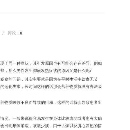
因
：
7
评论：
0
出现了同一种症状，其引发原因也有可能会存在差异。例如
些，那么男性发生脚底发热症状的原因又是什么呢?
现积食的问题，其实主要就是因为在平时生活中饮食无节
胃的运化失常，长时间这样的话那会营养物质就没有办法吸
营养物质吸收不良而导致的疳积，这样的话就会导致患者出
的情况。一般来说很容易发生在身体比较虚弱或者患有大病
常会出现形体消瘦，咳嗽少痰，口干舌燥以及脚心发热的情