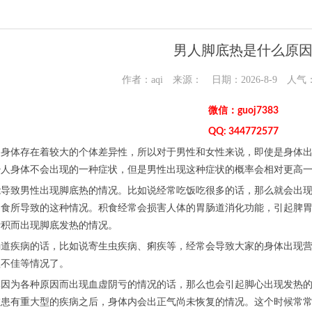
男人脚底热是什么原
作者：aqi 来源： 日期：2026-8-9 人气
微信：guoj7383
QQ: 344772577
的身体存在着较大的个体差异性，所以对于男性和女性来说，即使是身体
人身体不会出现的一种症状，但是男性出现这种症状的概率会相对更高一
能导致男性出现脚底热的情况。比如说经常吃饭吃很多的话，那么就会出
零食所导致的这种情况。积食经常会损害人体的胃肠道消化功能，引起脾
疳积而出现脚底发热的情况。
肠道疾病的话，比如说寄生虫疾病、痢疾等，经常会导致大家的身体出现
欲不佳等情况了。
体因为各种原因而出现血虚阴亏的情况的话，那么也会引起脚心出现发热
在患有重大型的疾病之后，身体内会出正气尚未恢复的情况。这个时候常