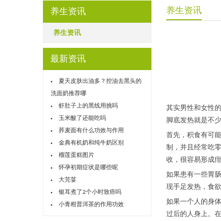
养生资讯
养生资讯
养生资讯
最新资讯
夏天皮肤出油多？控油去黑头的
洗面奶推荐哪
虾肚子上的黑线用挑吗
其实男性和女性
玉米酸了还能吃吗
脚底发热就是不少
荞麦面有什么功效与作用
首先，积食有可
金典有机奶和纯牛奶区别
制，并且经常吃
榴莲蛋糕图片
收，很容易形成
怀孕初期症状是哪些呢
如果患有一些胃
大芫荽
现手足发热，食
银耳煮了2个小时致癌吗
如果一个人的身
小青柑普洱茶的作用功效
过后的人身上。