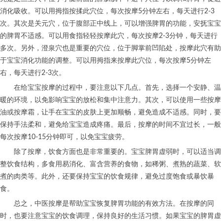
消化吸收。可以用拇指按揉此穴位，每次按摩5分钟左右，每天进行2-3
次。其次是关元穴，位于腹部正中线上，可以增强脾胃的功能，安抚宝宝
的脾胃不适感。可以用食指轻轻按摩此穴，每次按摩2-3分钟，每天进行
多次。另外，澄泉穴也是重要的穴位，位于脚掌前凹陷处，按摩此穴有助
于宝宝消化功能的调整。可以用拇指来按摩此穴位，每次按摩5分钟左
右，每天进行2-3次。
在给宝宝按摩的过程中，要注意以下几点。首先，选择一个安静、温
暖的环境，以免影响宝宝的放松和集中注意力。其次，可以使用一些按摩
油或按摩霜，让手在宝宝的皮肤上更加顺畅，避免造成不适感。同时，要
保持手法柔和，避免给宝宝造成疼痛。最后，按摩的时间不宜过长，一般
每次按摩10-15分钟即可，以免宝宝疲劳。
除了按摩，饮食方面也是非常重要的。宝宝脾胃虚弱时，可以适当调
整饮食结构，多食用易消化、富含营养的食物，如稀粥、煮熟的蔬菜、软
煮的肉类等。此外，还要保持宝宝的饮食规律，避免过度饱食或暴饮暴
食。
总之，中医按摩是帮助宝宝恢复脾胃功能的有效方法。在按摩的同
时，也要注意宝宝的饮食调理，保持良好的生活习惯。如果宝宝的脾胃虚